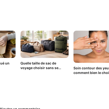
qué un
Quelle taille de sac de
voyage choisir sans se
Soin contour des yeu
tromper ?
comment bien le choi
pour obtenir un rega
lumineux ?
Ajouter un commentaire