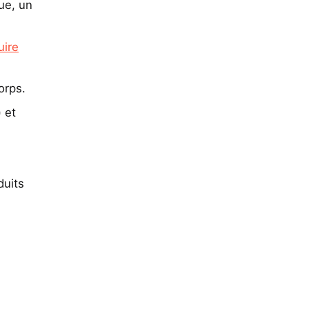
ue, un
uire
orps.
 et
duits