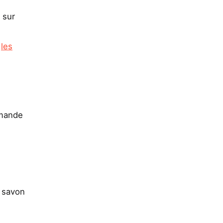
 sur
r
les
amande
n savon