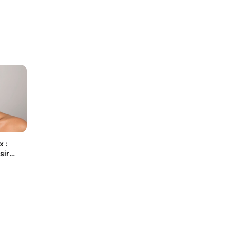
x :
sir
rd plus