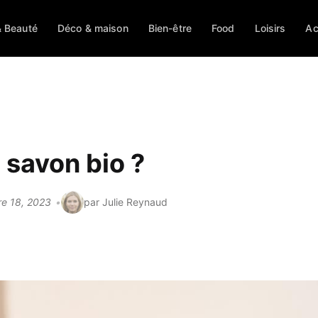
 Beauté
Déco & maison
Bien-être
Food
Loisirs
Ac
 savon bio ?
re 18, 2023
par Julie Reynaud