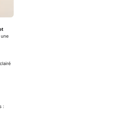
et
t une
clairé
s :