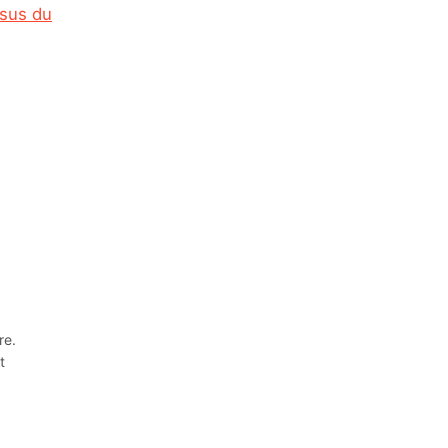
ssus du
re.
t