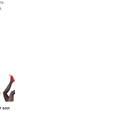
re.
t
r son