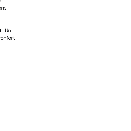
e
ans
t
. Un
confort