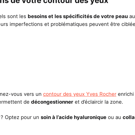
ns de votre contour des yeux
uels sont les
besoins et les spécificités de votre peau
au
ieurs imperfections et problématiques peuvent être ciblé
rnez-vous vers un
contour des yeux Yves Rocher
enrichi
permettent de
décongestionner
et d’éclaircir la zone.
s ? Optez pour un
soin à l’acide hyaluronique
ou au
coll