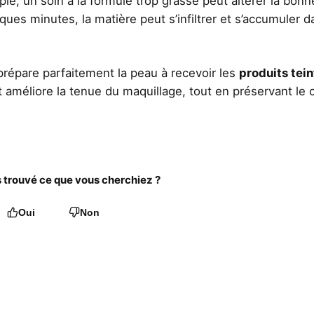
e, un soin à la formule trop grasse peut altérer la bonn
es minutes, la matière peut s’infiltrer et s’accumuler d
 prépare parfaitement la peau à recevoir les
produits tein
t améliore la tenue du maquillage, tout en préservant le 
trouvé ce que vous cherchiez ?
Oui
Non