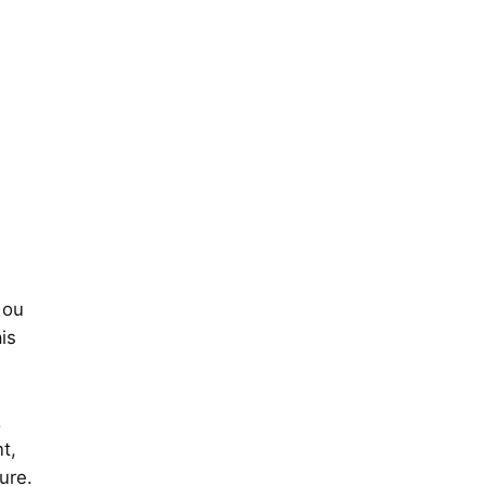
 ou
is
z
t,
ure.