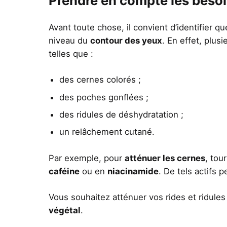
Prendre en compte les besoi
Avant toute chose, il convient d’identifier q
niveau du
contour des yeux
. En effet, plus
telles que :
des cernes colorés ;
des poches gonflées ;
des ridules de déshydratation ;
un relâchement cutané.
Par exemple, pour
atténuer les cernes
, tou
caféine
ou en
niacinamide
. De tels actifs 
Vous souhaitez atténuer vos rides et ridule
végétal
.