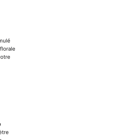
mulé
florale
votre
e
ètre