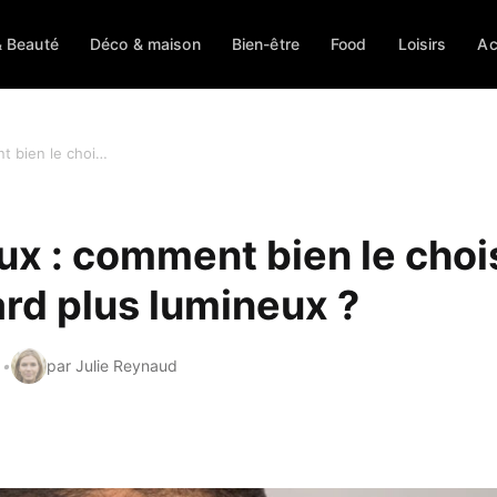
 Beauté
Déco & maison
Bien-être
Food
Loisirs
Ac
Soin contour des yeux : comment bien le choisir pour obtenir un regard plus lumineux ?
ux : comment bien le choi
ard plus lumineux ?
par Julie Reynaud