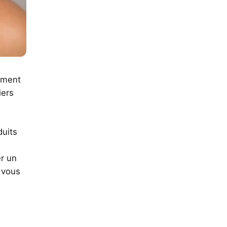
ement
iers
duits
er un
 vous