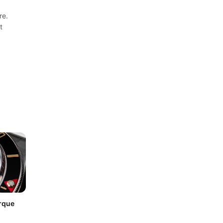
re.
t
arque