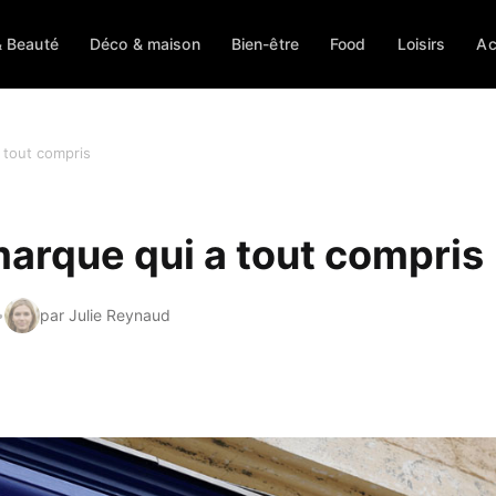
 Beauté
Déco & maison
Bien-être
Food
Loisirs
Ac
a tout compris
a marque qui a tout compris
par Julie Reynaud