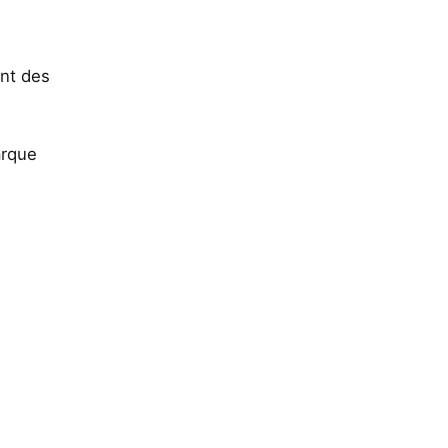
nt des
arque