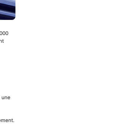
 000
nt
t une
tement.