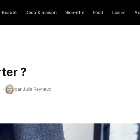
 Beauté
Déco & maison
Bien-être
Food
Loisirs
Ac
ter ?
3
par Julie Reynaud