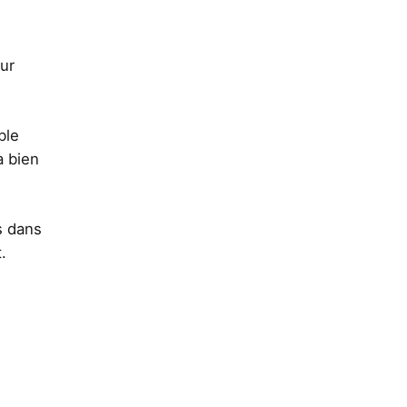
ur
ble
a bien
s dans
.