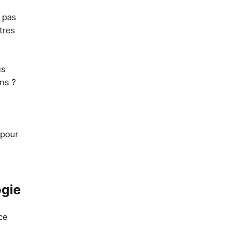
 pas
tres
us
ns ?
 pour
ogie
ce