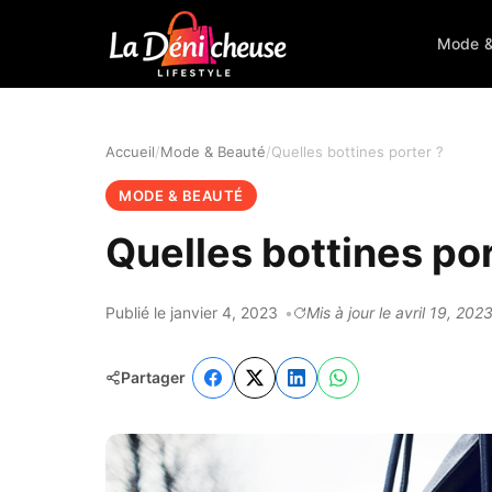
Mode &
Accueil
Mode & Beauté
Quelles bottines porter ?
MODE & BEAUTÉ
Quelles bottines por
Publié le janvier 4, 2023
Mis à jour le avril 19, 202
Partager