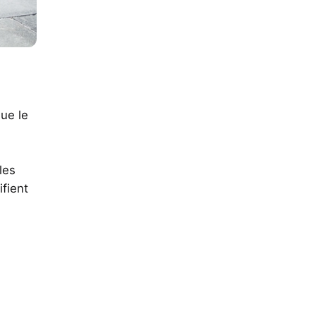
que le
les
ifient