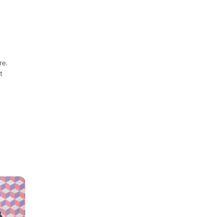
re.
t