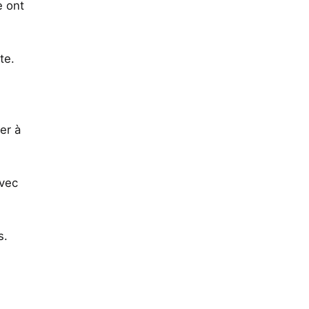
e ont
te.
er à
Avec
s.