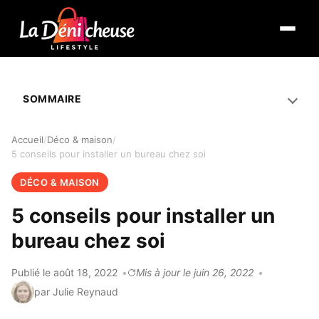
Ouvrir 
SOMMAIRE
Accueil
Déco & maison
5 conseils pour installer un bureau chez soi
DÉCO & MAISON
5 conseils pour installer un
bureau chez soi
Publié le août 18, 2022
Mis à jour le juin 26, 2022
par Julie Reynaud