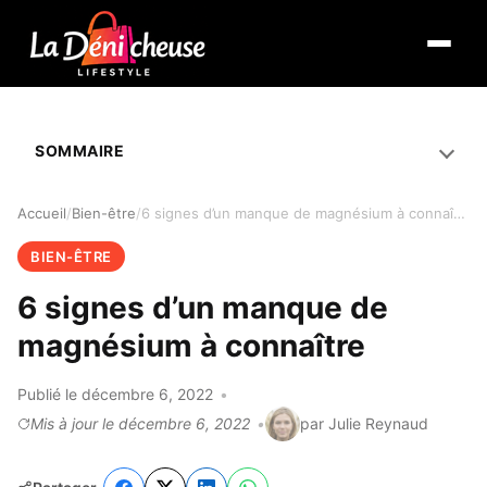
Ouvrir 
SOMMAIRE
Accueil
Bien-être
6 signes d’un manque de magnésium à connaître
BIEN-ÊTRE
6 signes d’un manque de
magnésium à connaître
Publié le décembre 6, 2022
Mis à jour le décembre 6, 2022
par Julie Reynaud