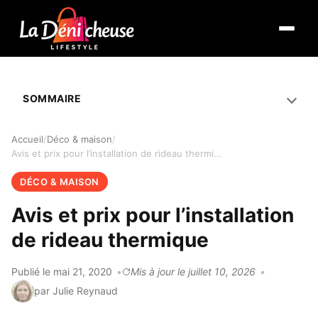
Ouvrir 
SOMMAIRE
Accueil
Déco & maison
Avis et prix pour l’installation de rideau thermique
DÉCO & MAISON
Avis et prix pour l’installation
de rideau thermique
Publié le mai 21, 2020
Mis à jour le juillet 10, 2026
par Julie Reynaud