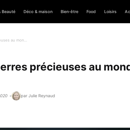
 Beauté
Déco & maison
Bien-être
Food
Loisirs
Ac
Quelles sont les 4 pierres précieuses au monde ?
pierres précieuses au mon
 2020
par Julie Reynaud