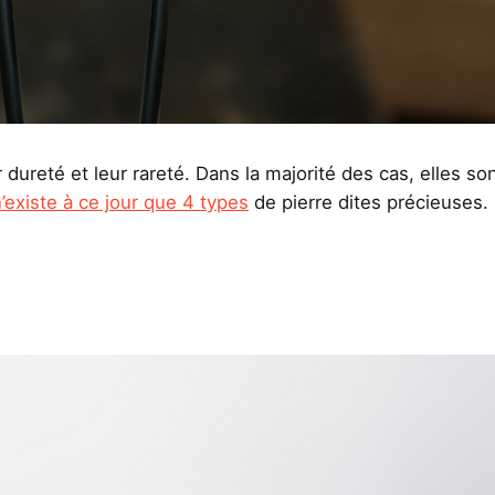
dureté et leur rareté. Dans la majorité des cas, elles so
 n’existe à ce jour que 4 types
de pierre dites précieuses.