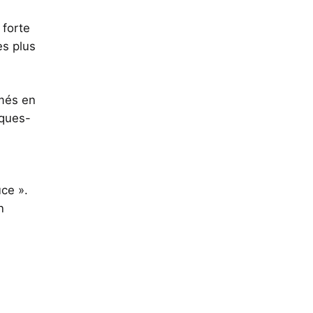
 forte
es plus
rmés en
lques-
uce ».
n