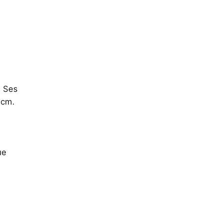
. Ses
 cm.
ue