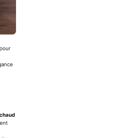
pour
gance
chaud
tent