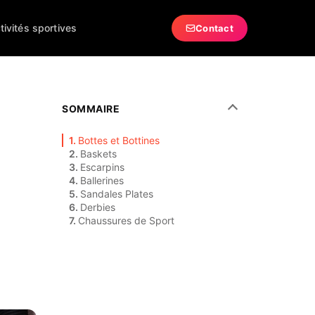
tivités sportives
Contact
SOMMAIRE
Bottes et Bottines
Baskets
Escarpins
Ballerines
Sandales Plates
Derbies
Chaussures de Sport