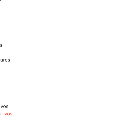
es
sures
 vos
ir vos