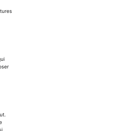
xtures
ui
oser
ut.
e
si