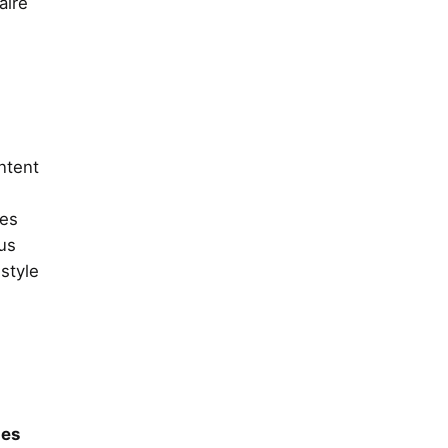
aire
ntent
Les
us
style
les