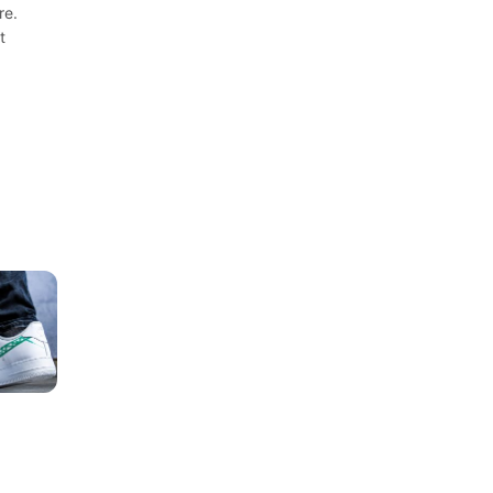
re.
t