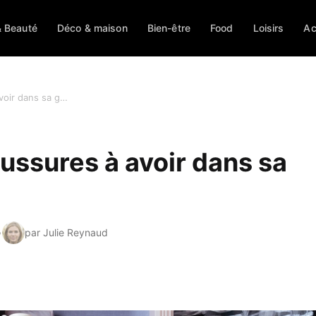
 Beauté
Déco & maison
Bien-être
Food
Loisirs
Ac
Quelles sont les chaussures à avoir dans sa garde robe ?
aussures à avoir dans sa
par Julie Reynaud